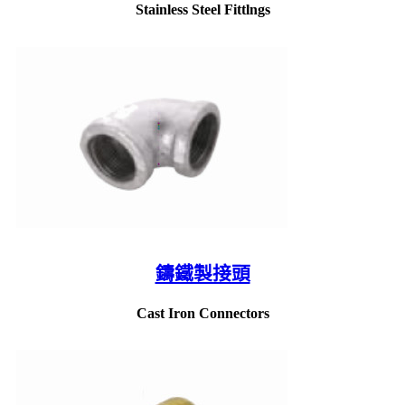
Stainless Steel Fittlngs
鑄鐵製接頭
Cast Iron Connectors