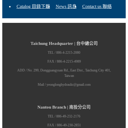
Catalog 目錄下載
News 訊息
Contact us 聯絡
Taichung Headquarter | 台中總公司
TEL / 886-4-2215-2080
FAX / 886-4-2215-4989
ADD / No. 299, Dongguangyuan Rd., East Dist., Taichung City 401,
Taiwan
Mail / yeonglonghydraulic@gmail.com
Nantou Branch | 南投分公司
TEL / 886-49-232-2176
FAX / 886-49-230-2851