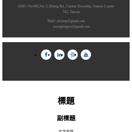
ADD / No.682,Sec 2, Bixing Rd., Caotun Township, Nantou County
542, Taiwan
Mail / ylcrimp@gmail.com
yeonglongwu@gmail.com
標題
副標題
文字內容