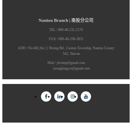
Nantou Branch | 南投分公司
TEL / 886-49-232-2176
FAX / 886-49-230-2851
ADD / No.682,Sec 2, Bixing Rd., Caotun Township, Nantou County
542, Taiwan
Mail / ylcrimp@gmail.com
yeonglongwu@gmail.com