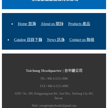
Home 首頁
About us 關於
Products 產品
Catalog 目錄下載
News 訊息
Contact us 聯絡
Taichung Headquarter | 台中總公司
TEL / 886-4-2215-2080
FAX / 886-4-2215-4989
ADD / No. 299, Dongguangyuan Rd., East Dist., Taichung City 401,
Taiwan
Mail / yeonglonghydraulic@gmail.com