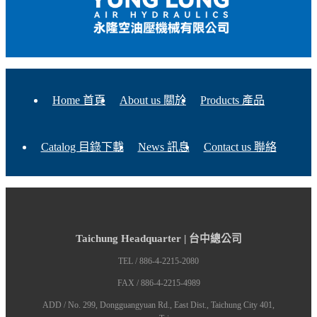
Home 首頁
About us 關於
Products 產品
Catalog 目錄下載
News 訊息
Contact us 聯絡
Taichung Headquarter | 台中總公司
TEL / 886-4-2215-2080
FAX / 886-4-2215-4989
ADD / No. 299, Dongguangyuan Rd., East Dist., Taichung City 401,