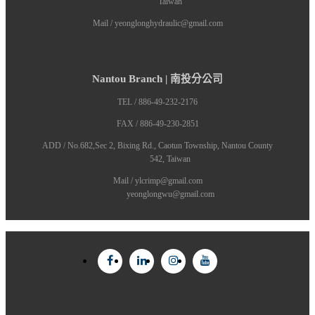
Taiwan
Mail / yeonglonghydraulic@gmail.com
Nantou Branch | 南投分公司
TEL / 886-49-232-2176
FAX / 886-49-230-2851
ADD / No.682,Sec 2, Bixing Rd., Caotun Township, Nantou County
542, Taiwan
Mail / ylcrimp@gmail.com
yeonglongwu@gmail.com