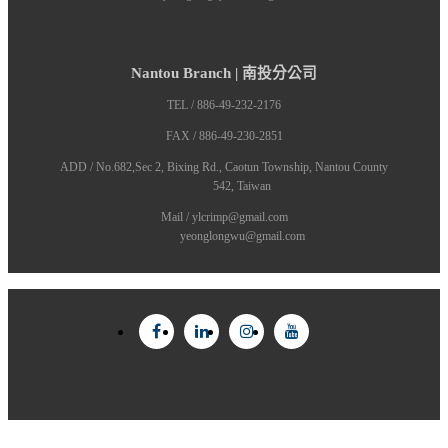
Nantou Branch | 南投分公司
TEL / 886-49-232-2176
FAX / 886-49-230-2851
ADD / No.682,Sec 2, Bixing Rd., Caotun Township, Nantou County
542, Taiwan
Mail / ylcrimp@gmail.com
yeonglongwu@gmail.com