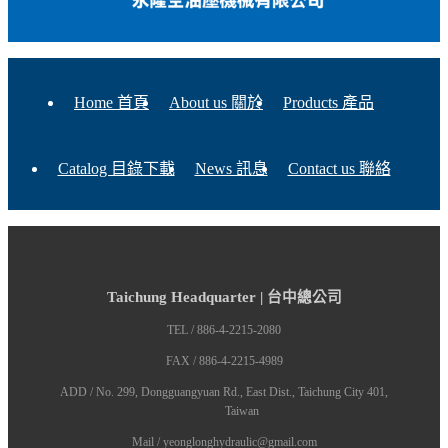
Home 首頁
About us 關於
Products 產品
Catalog 目錄下載
News 訊息
Contact us 聯絡
Taichung Headquarter | 台中總公司
TEL / 886-4-2215-2080
FAX / 886-4-2215-4989
ADD / No. 299, Dongguangyuan Rd., East Dist., Taichung City 401,
Taiwan
Mail / yeonglonghydraulic@gmail.com