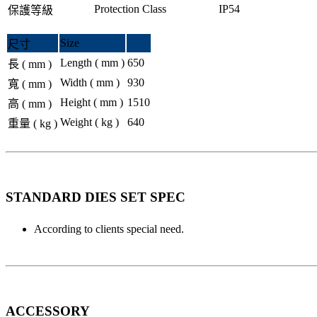
Protection Class
IP54
保護等級
Size
尺寸
Length ( mm )
650
長 ( mm )
Width ( mm )
930
寬 ( mm )
Height ( mm )
1510
高 ( mm )
Weight ( kg )
640
重量 ( kg )
STANDARD DIES SET SPEC
According to clients special need.
ACCESSORY