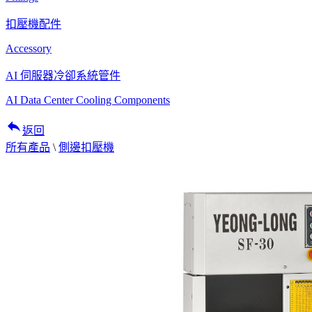
扣壓機配件
Accessory
AI 伺服器冷卻系統管件
AI Data Center Cooling Components
reply
返回
所有產品
\
側邊扣壓機