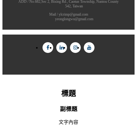
ADD / No.682,Sec 2, Bixing Rd., Caotun Township, Nantou County
542, Taiwan
Mail / ylcrimp@gmail.com
yeonglongwu@gmail.com
標題
副標題
文字內容