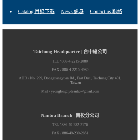
Catalog 目錄下載
News 訊息
Contact us 聯絡
Taichung Headquarter | 台中總公司
TEL / 886-4-2215-2080
FAX / 886-4-2215-4989
ADD / No. 299, Dongguangyuan Rd., East Dist., Taichung City 401,
Taiwan
Mail / yeonglonghydraulic@gmail.com
Nantou Branch | 南投分公司
TEL / 886-49-232-2176
FAX / 886-49-230-2851